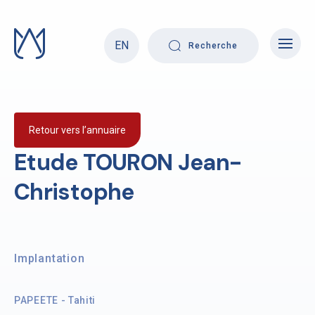
Skip
to
content
EN
Recherche
Retour vers l’annuaire
Etude TOURON Jean-
Christophe
Implantation
PAPEETE - Tahiti