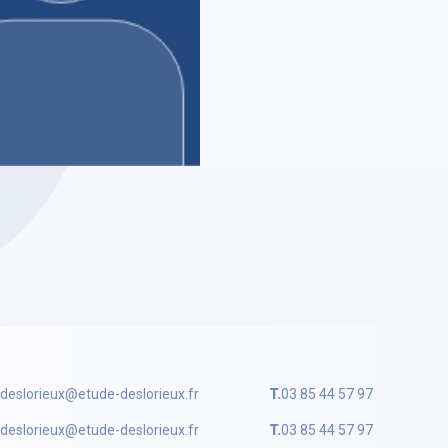
N-JACQUES DESLORIEUX
DESLORIEUX
ire Judiciaire
profil
j.deslorieux@etude-deslorieux.fr
T.
03 85 44 57 97
j.deslorieux@etude-deslorieux.fr
T.
03 85 44 57 97