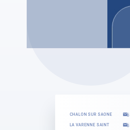
SAS JEAN-JACQUES DESLORIEUX
SAS JEA
Jean-Jacques
Paul 
Mandata
DESLORIEUX
Mandataire Judiciaire
Voir le profil
Voir le 
CHALON SUR SAONE
j
LA VARENNE SAINT
j