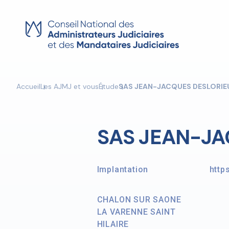
Skip
to
content
Accueil
Les AJMJ et vous
Étude
SAS JEAN-JACQUES DESLORIE
SAS JEAN-JA
Implantation
http
CHALON SUR SAONE
LA VARENNE SAINT
HILAIRE