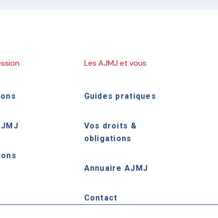
ession
Les AJMJ et vous
ions
Guides pratiques
AJMJ
Vos droits &
obligations
ions
Annuaire AJMJ
e
Contact