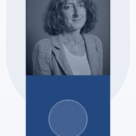
SCP Delphine RAYMOND
Delphine RAYMOND
Mandataire Judiciaire
Voir le profil