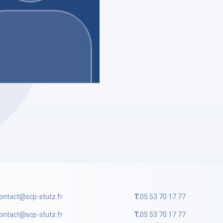
UTZ
ne ROSTIN-DENOIS
ire Judiciaire
profil
ontact@scp-stutz.fr
T.
05 53 70 17 77
ontact@scp-stutz.fr
T.
05 53 70 17 77