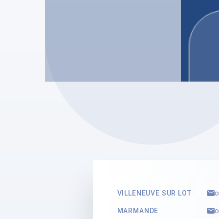
SCP STUTZ
SCP ST
Odile STUTZ
Pauli
Mandataire Judiciaire
Mandata
Voir le profil
Voir le 
VILLENEUVE SUR LOT
c
MARMANDE
c