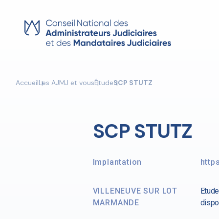
Skip
to
content
Accueil
Les AJMJ et vous
Étude
SCP STUTZ
SCP STUTZ
Implantation
http
VILLENEUVE SUR LOT
Etude
MARMANDE
dispo