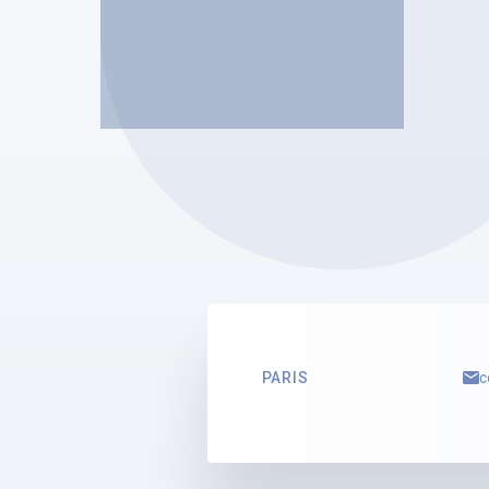
SELARL ARGOS
Véronique MANIE
Mandataire Judiciaire
Voir le profil
PARIS
c