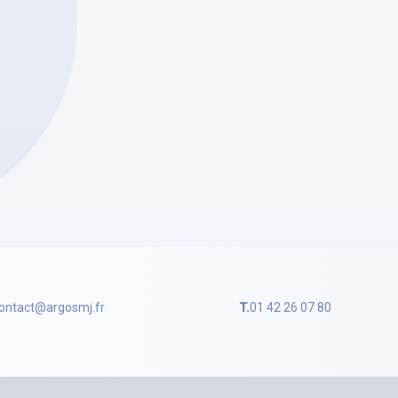
ontact@argosmj.fr
T.
01 42 26 07 80