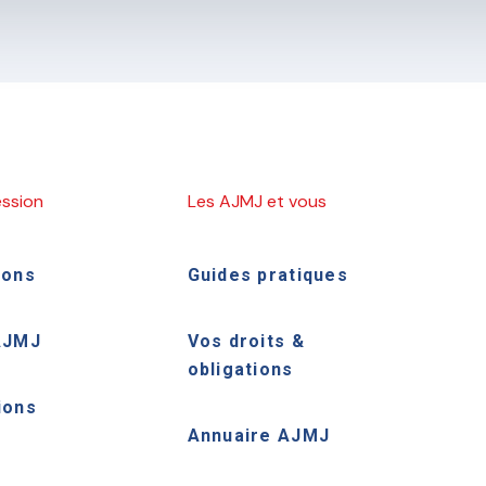
ession
Les AJMJ et vous
ions
Guides pratiques
AJMJ
Vos droits &
obligations
ions
Annuaire AJMJ
e