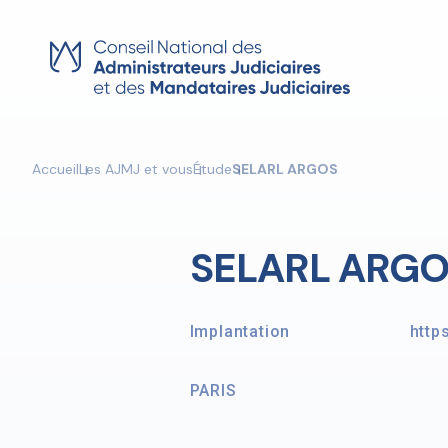
Skip
to
content
Accueil
Les AJMJ et vous
Étude
SELARL ARGOS
SELARL ARG
Implantation
http
PARIS