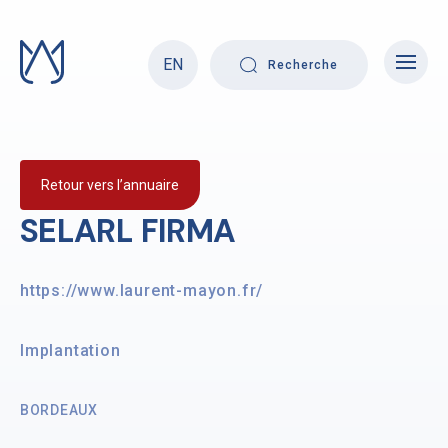
Skip
to
content
EN
Recherche
Retour vers l’annuaire
SELARL FIRMA
https://www.laurent-mayon.fr/
Implantation
BORDEAUX