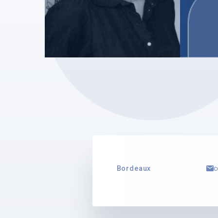
SELARL LAURA LAFON
SELARL 
Laura LAFON
Mylèn
Mandataire Judiciaire
Mandata
Voir le profil
Voir le 
Bordeaux
c