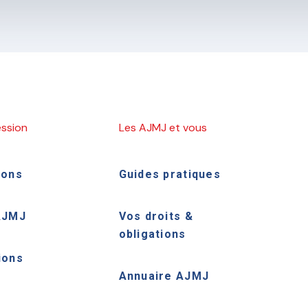
ession
Les AJMJ et vous
ions
Guides pratiques
AJMJ
Vos droits &
obligations
ions
Annuaire AJMJ
e