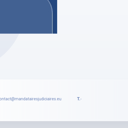
LAURA LAFON
e PIET
ire Judiciaire
profil
ontact@mandatairesjudiciaires.eu
T.
-