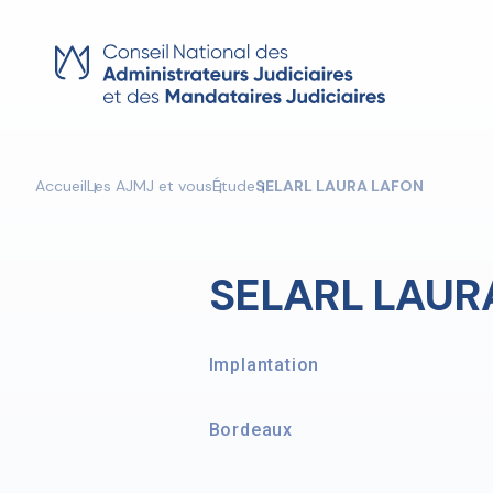
Skip
to
content
Accueil
Les AJMJ et vous
Étude
SELARL LAURA LAFON
SELARL LAUR
Implantation
Bordeaux