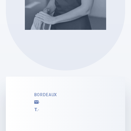
SELARL PARENTHESE
Alexandra BLANCH
Administrateur Judiciaire
Voir le profil
BORDEAUX
-
T.
-