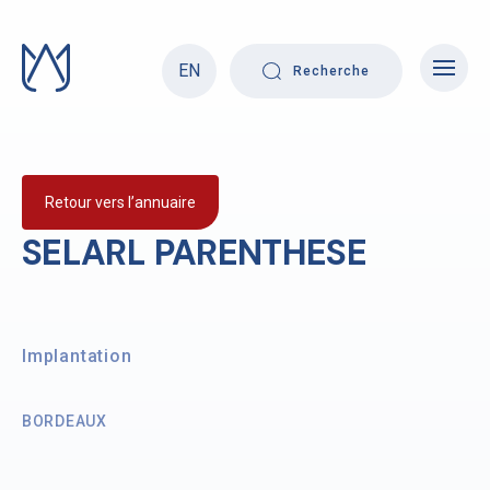
Skip
to
content
EN
Recherche
Retour vers l’annuaire
SELARL PARENTHESE
Implantation
BORDEAUX