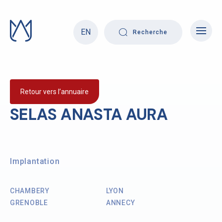
Skip
to
content
EN
Recherche
Retour vers l’annuaire
SELAS ANASTA AURA
Implantation
CHAMBERY
LYON
GRENOBLE
ANNECY