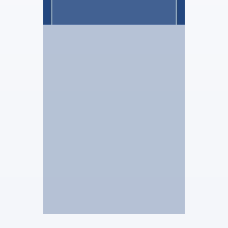
SELAS ANASTA AURA
Vincent RIQUIN
Administrateur Judiciaire
Voir le profil