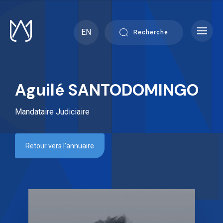
Skip
to
content
EN
Recherche
Aguilé SANTODOMINGO
Mandataire Judiciaire
Retour vers l’annuaire