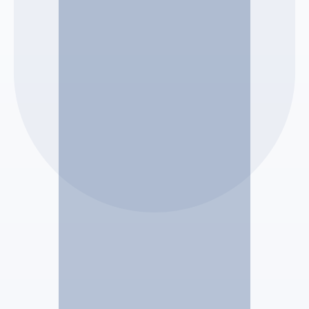
MJSA MANDATAIRE JUDICIAIRE
Aguilé SANTODOMINGO
Mandataire Judiciaire
Voir le profil