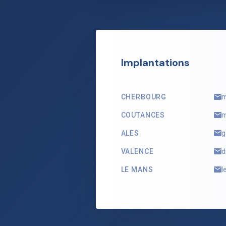
Implantations
CHERBOURG
m
COUTANCES
m
ALES
g
VALENCE
d
LE MANS
l