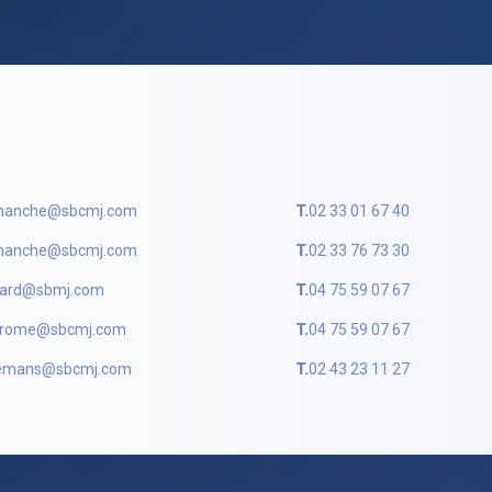
anche@sbcmj.com
T.
02 33 01 67 40
anche@sbcmj.com
T.
02 33 76 73 30
ard@sbmj.com
T.
04 75 59 07 67
rome@sbcmj.com
T.
04 75 59 07 67
emans@sbcmj.com
T.
02 43 23 11 27