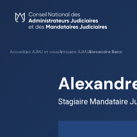
Skip
to
content
Accueil
Les AJMJ et vous
Annuaire AJMJ
Alexandre Banc
Alexandr
Stagiaire Mandataire Ju