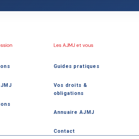
ession
Les AJMJ et vous
ions
Guides pratiques
AJMJ
Vos droits &
obligations
ions
Annuaire AJMJ
e
Contact