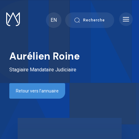
Skip
to
content
EN
Recherche
Aurélien Roine
Stagiaire Mandataire Judiciaire
Retour vers l’annuaire