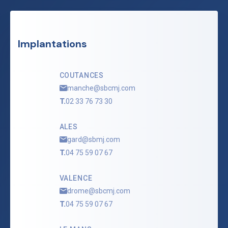
Implantations
COUTANCES
manche@sbcmj.com
T.
02 33 76 73 30
ALES
gard@sbmj.com
T.
04 75 59 07 67
VALENCE
drome@sbcmj.com
T.
04 75 59 07 67