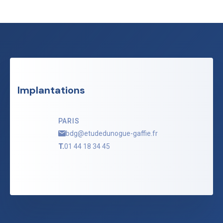
Implantations
PARIS
bdg@etudedunogue-gaffie.fr
T.
01 44 18 34 45