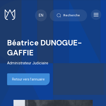
Skip
to
content
EN
Recherche
Béatrice DUNOGUE-
GAFFIE
Administrateur Judiciaire
Retour vers l’annuaire