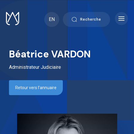
Skip
to
content
EN
Recherche
Béatrice VARDON
Administrateur Judiciaire
Retour vers l’annuaire