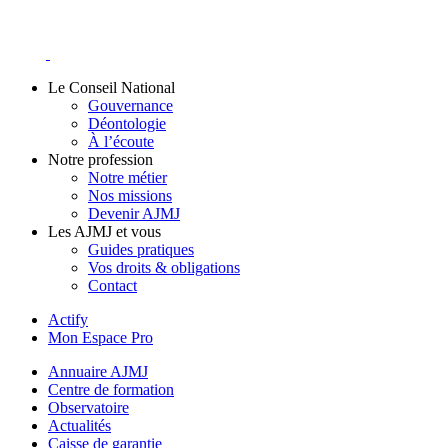
Skip
to
content
Le Conseil National
Gouvernance
Déontologie
À l’écoute
Notre profession
Notre métier
Nos missions
Devenir AJMJ
Les AJMJ et vous
Guides pratiques
Vos droits & obligations
Contact
Actify
Mon Espace Pro
Annuaire AJMJ
Centre de formation
Observatoire
Actualités
Caisse de garantie