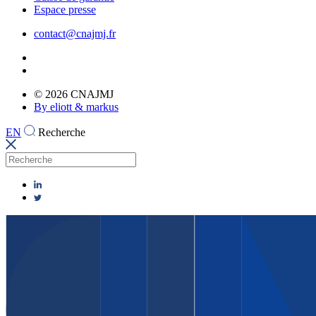
Espace presse
contact@cnajmj.fr
© 2026 CNAJMJ
By eliott & markus
EN
Recherche