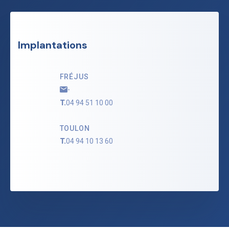
Implantations
FRÉJUS
-
T.
04 94 51 10 00
TOULON
T.
04 94 10 13 60