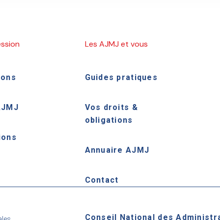
ession
Les AJMJ et vous
ions
Guides pratiques
AJMJ
Vos droits &
obligations
ions
Annuaire AJMJ
e
Contact
Conseil National des Administr
ales