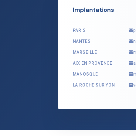
Implantations
PARIS
p
NANTES
n
MARSEILLE
m
AIX EN PROVENCE
a
MANOSQUE
m
LA ROCHE SUR YON
v