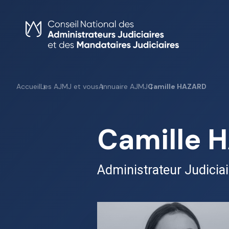
Skip
to
content
Accueil
Les AJMJ et vous
Annuaire AJMJ
Camille HAZARD
Camille 
Administrateur Judiciai