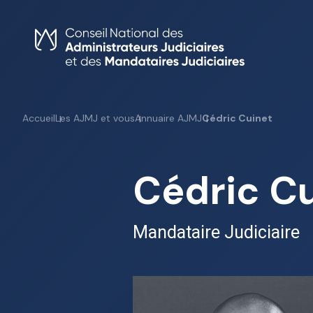
Skip
to
content
Accueil
Les AJMJ et vous
Annuaire AJMJ
Cédric Cuinet
Cédric C
Mandataire Judiciaire