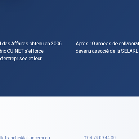
al des Affaires obtenu en 2006
Après 10 années de collaborat
édric CUINET s’efforce
devenu associé de la SELARL
’entreprises et leur
illefranche@alliancemj.eu
T.
04 74 09 44 00