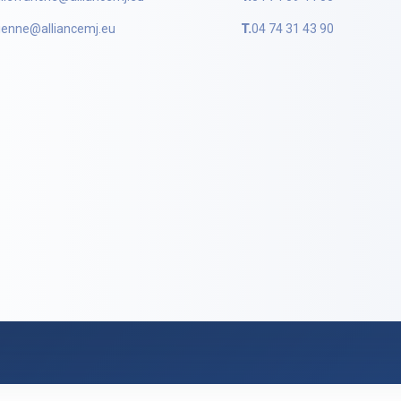
ienne@alliancemj.eu
T.
04 74 31 43 90