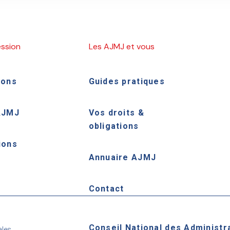
ession
Les AJMJ et vous
ions
Guides pratiques
AJMJ
Vos droits &
obligations
ions
Annuaire AJMJ
e
Contact
Conseil National des Administr
ales