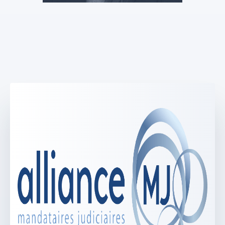
SELARL ALLIANCE MJ
Véronique Pey-Harvey
Mandataire Judiciaire
Voir le profil