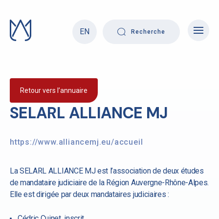
Skip
to
content
EN
Recherche
Retour vers l’annuaire
SELARL ALLIANCE MJ
https://www.alliancemj.eu/accueil
La SELARL ALLIANCE MJ est l’association de deux études
de mandataire judiciaire de la Région Auvergne-Rhône-Alpes.
Elle est dirigée par deux mandataires judiciaires :
Cédric Cuinet, inscrit