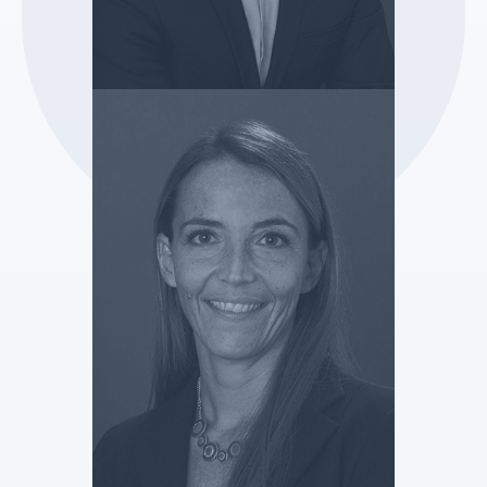
SELARL ALLIANCE MJ
Cédric Cuinet
Mandataire Judiciaire
Voir le profil