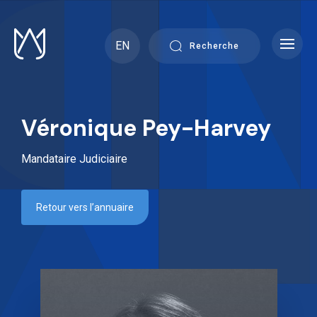
Skip
to
content
EN
Recherche
Véronique Pey-Harvey
Mandataire Judiciaire
Retour vers l’annuaire