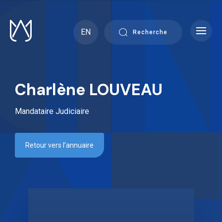
Skip
to
content
EN
Recherche
Charlène LOUVEAU
Mandataire Judiciaire
Retour vers l’annuaire