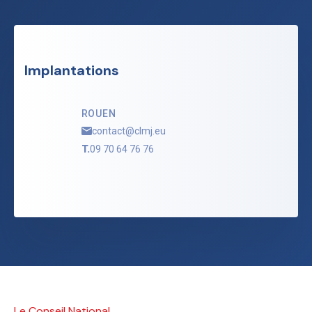
Implantations
ROUEN
contact@clmj.eu
T.
09 70 64 76 76
Le Conseil National