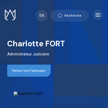
Skip
to
content
EN
Recherche
Charlotte FORT
Administrateur Judiciaire
Retour vers l’annuaire