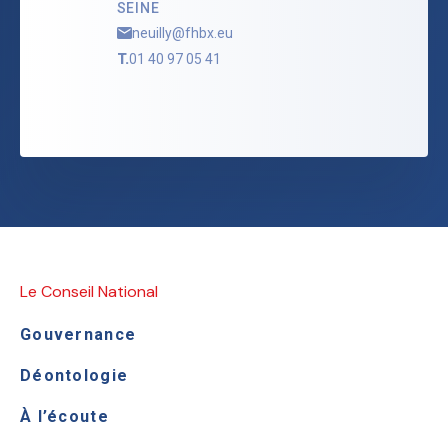
SEINE
neuilly@fhbx.eu
T.
01 40 97 05 41
Le Conseil National
Gouvernance
Déontologie
À l’écoute