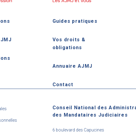
ession
Les AJMJ et vous
ions
Guides pratiques
AJMJ
Vos droits &
obligations
ions
Annuaire AJMJ
e
Contact
Conseil National des Administr
ales
des Mandataires Judiciaires
onnelles
6 boulevard des Capucines