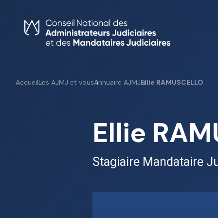
Skip
to
content
Accueil
Les AJMJ et vous
Annuaire AJMJ
Ellie RAMUSCELLO
Ellie RA
Stagiaire Mandataire Ju