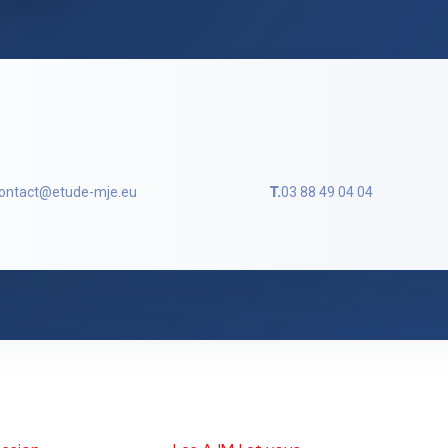
ontact@etude-mje.eu
T.
03 88 49 04 04