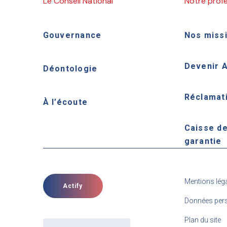
Le Conseil National
Notre prof
Gouvernance
Nos miss
Devenir 
Déontologie
Réclamat
À l’écoute
Caisse d
garantie
Mentions lég
Actify
Données pers
Plan du site