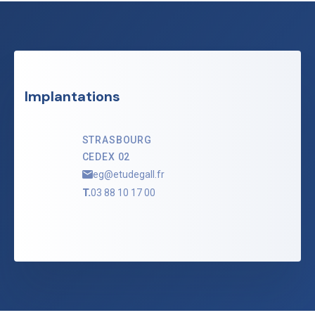
Implantations
STRASBOURG
CEDEX 02
eg@etudegall.fr
T.
03 88 10 17 00