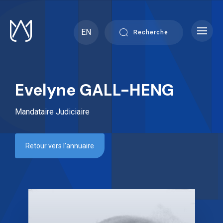
Skip
to
content
EN
Recherche
Evelyne GALL-HENG
Mandataire Judiciaire
Retour vers l’annuaire