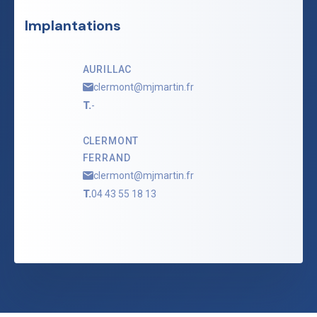
Implantations
AURILLAC
clermont@mjmartin.fr
T.
-
CLERMONT
FERRAND
clermont@mjmartin.fr
T.
04 43 55 18 13