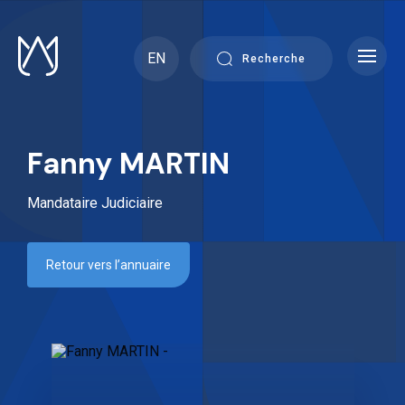
Skip
to
content
EN
Recherche
Fanny MARTIN
Mandataire Judiciaire
Retour vers l’annuaire