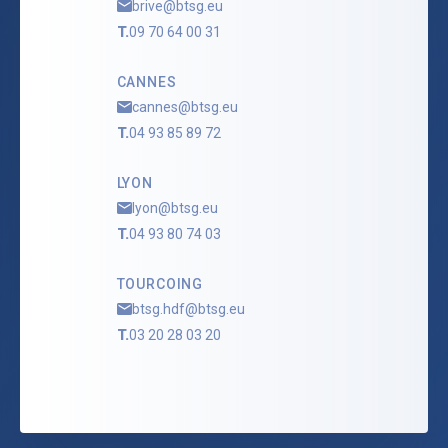
brive@btsg.eu
T.
09 70 64 00 31
CANNES
cannes@btsg.eu
T.
04 93 85 89 72
LYON
lyon@btsg.eu
T.
04 93 80 74 03
TOURCOING
btsg.hdf@btsg.eu
T.
03 20 28 03 20