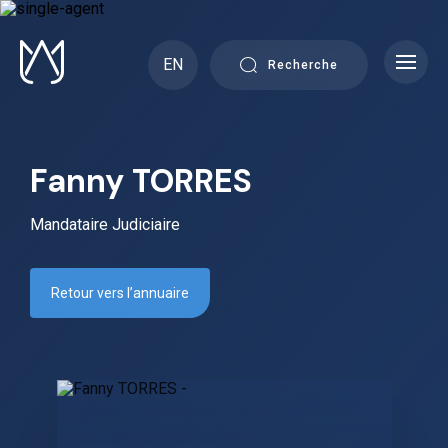
Skip
to
content
EN
Recherche
Fanny TORRES
Mandataire Judiciaire
Retour vers l’annuaire