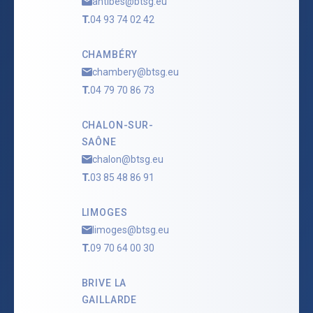
antibes@btsg.eu
T.
04 93 74 02 42
CHAMBÉRY
chambery@btsg.eu
T.
04 79 70 86 73
CHALON-SUR-
SAÔNE
chalon@btsg.eu
T.
03 85 48 86 91
LIMOGES
limoges@btsg.eu
T.
09 70 64 00 30
BRIVE LA
GAILLARDE