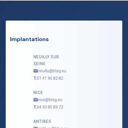
Implantations
NEUILLY SUR
SEINE
neuilly@btsg.eu
T.
01 41 96 82 82
NICE
nice@btsg.eu
T.
04 93 85 89 72
ANTIBES