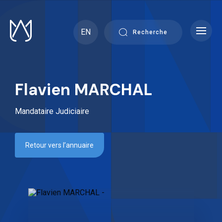
Skip
to
content
EN
Recherche
Flavien MARCHAL
Mandataire Judiciaire
Retour vers l’annuaire