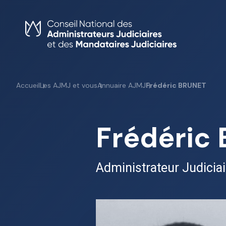
Skip
to
content
Accueil
Les AJMJ et vous
Annuaire AJMJ
Frédéric BRUNET
Frédéric
Administrateur Judiciai