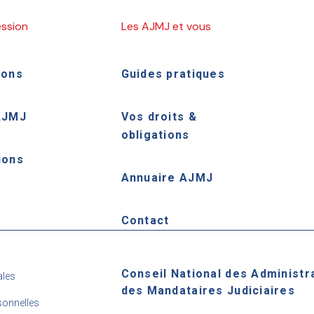
ession
Les AJMJ et vous
ions
Guides pratiques
AJMJ
Vos droits &
obligations
ions
Annuaire AJMJ
e
Contact
Conseil National des Administr
ales
des Mandataires Judiciaires
onnelles