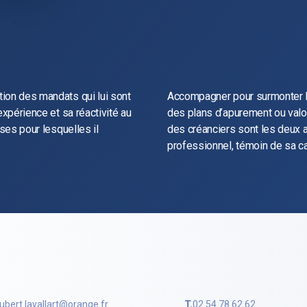
ion des mandats qui lui sont
Accompagner pour surmonter les
expérience et sa réactivité au
des plans d’apurement ou valori
ises pour lesquelles il
des créanciers sont les deux 
professionnel, témoin de sa ca
ubert.lavallart@orange.fr
T.
02 54 78 62 62