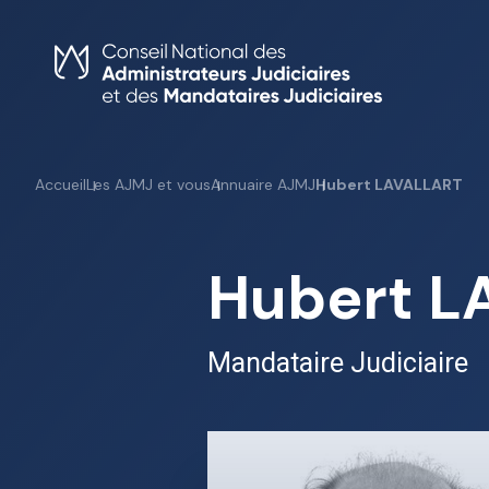
Skip
to
content
Accueil
Les AJMJ et vous
Annuaire AJMJ
Hubert LAVALLART
Hubert L
Mandataire Judiciaire