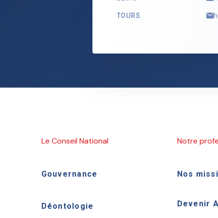
TOURS
h
Le Conseil National
Notre prof
Gouvernance
Nos miss
Devenir 
Déontologie