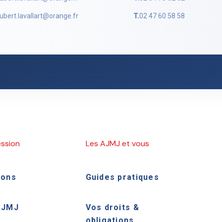
ubert.lavallart@orange.fr
T.
02 47 60 58 58
ession
Les AJMJ et vous
ions
Guides pratiques
AJMJ
Vos droits &
obligations