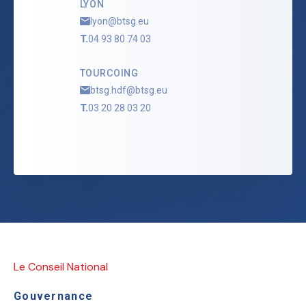
LYON
lyon@btsg.eu
T.
04 93 80 74 03
TOURCOING
btsg.hdf@btsg.eu
T.
03 20 28 03 20
Le Conseil National
Gouvernance