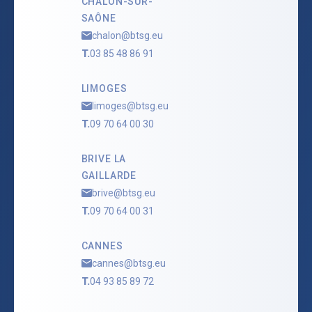
CHALON-SUR-
SAÔNE
chalon@btsg.eu
T.
03 85 48 86 91
LIMOGES
limoges@btsg.eu
T.
09 70 64 00 30
BRIVE LA
GAILLARDE
brive@btsg.eu
T.
09 70 64 00 31
CANNES
cannes@btsg.eu
T.
04 93 85 89 72