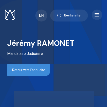
Skip
to
content
EN
Recherche
Jérémy RAMONET
Mandataire Judiciaire
Retour vers l’annuaire