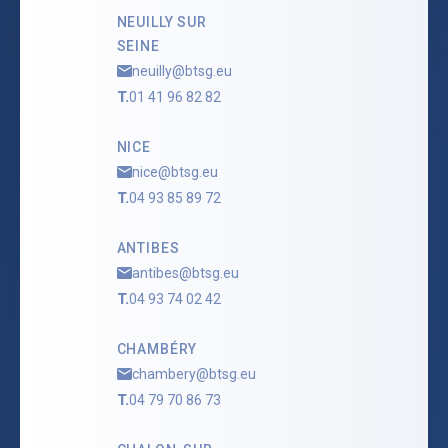
NEUILLY SUR
SEINE
neuilly@btsg.eu
T.
01 41 96 82 82
NICE
nice@btsg.eu
T.
04 93 85 89 72
ANTIBES
antibes@btsg.eu
T.
04 93 74 02 42
CHAMBÉRY
chambery@btsg.eu
T.
04 79 70 86 73