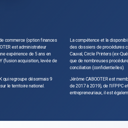
 de commerce (option finances
La compétence et la disponibili
OOTER est administrateur
des dossiers de procédures co
 une expérience de 5 ans en
Cauval, Circle Printers (ex-Qué
Y (fusion acquisition, levée de
que de nombreuses procédure
conciliation (confidentielles).
NK qui regroupe désormais 9
Jérôme CABOOTER est membre 
r le territoire national.
de 2017 à 2019), de l’IFPPC et
entrepreneuriaux, il est égal