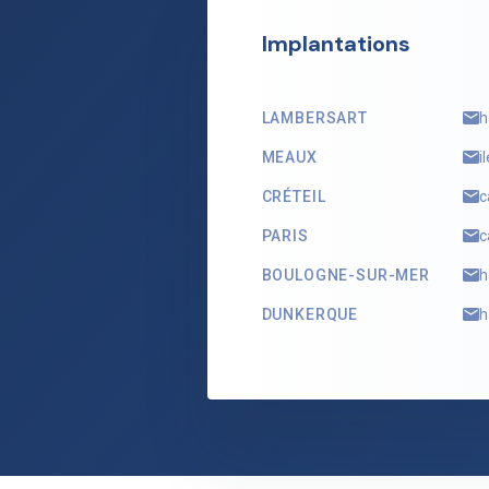
Implantations
LAMBERSART
h
MEAUX
i
CRÉTEIL
c
PARIS
c
BOULOGNE-SUR-MER
h
DUNKERQUE
h