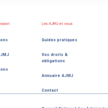
ession
Les AJMJ et vous
ions
Guides pratiques
AJMJ
Vos droits &
obligations
ions
Annuaire AJMJ
e
Contact