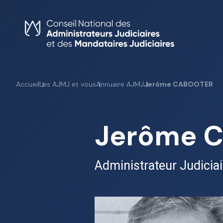
Skip
to
content
Accueil
Les AJMJ et vous
Annuaire AJMJ
Jerôme CABOOTER
Jerôme 
Administrateur Judiciai