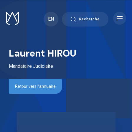
Skip
to
content
EN
Recherche
Laurent HIROU
Mandataire Judiciaire
Retour vers l’annuaire