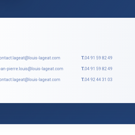
ontact.lageat@louis-lageat.com
T.
04 91 59 82 49
ean-pierre.louis@louis-lageat.com
T.
04 91 59 82 49
ontact.lageat@louis-lageat.com
T.
04 92 44 31 03