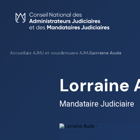
Skip
to
content
Accueil
Les AJMJ et vous
Annuaire AJMJ
Lorraine Auda
Lorraine
Mandataire Judiciaire