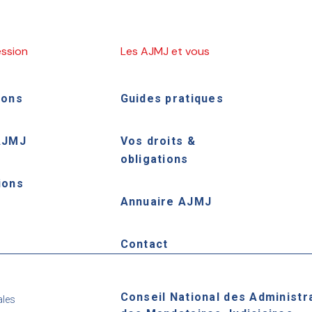
ession
Les AJMJ et vous
ions
Guides pratiques
AJMJ
Vos droits &
obligations
ions
Annuaire AJMJ
e
Contact
Conseil National des Administr
ales