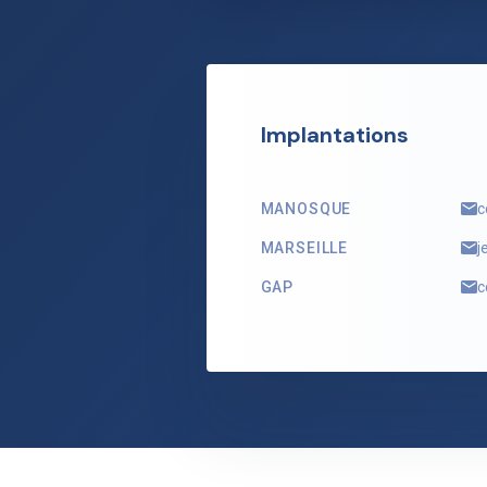
Implantations
MANOSQUE
c
MARSEILLE
j
GAP
c