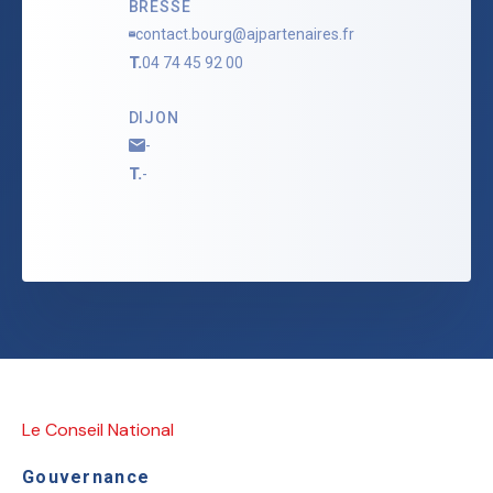
BRESSE
contact.bourg@ajpartenaires.fr
T.
04 74 45 92 00
DIJON
-
T.
-
Le Conseil National
Gouvernance