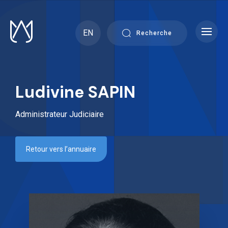
Skip
to
content
EN
Recherche
Ludivine SAPIN
Administrateur Judiciaire
Retour vers l’annuaire