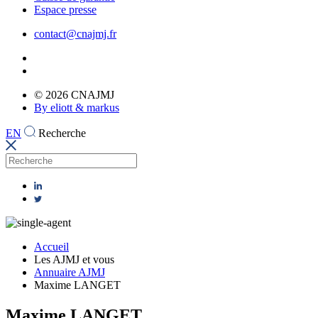
Espace presse
contact@cnajmj.fr
© 2026 CNAJMJ
By eliott & markus
EN
Recherche
Accueil
Les AJMJ et vous
Annuaire AJMJ
Maxime LANGET
Maxime LANGET