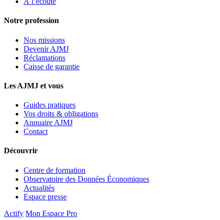
À l’écoute
Notre profession
Nos missions
Devenir AJMJ
Réclamations
Caisse de garantie
Les AJMJ et vous
Guides pratiques
Vos droits & obligations
Annuaire AJMJ
Contact
Découvrir
Centre de formation
Observatoire des Données Économiques
Actualités
Espace presse
Actify
Mon Espace Pro