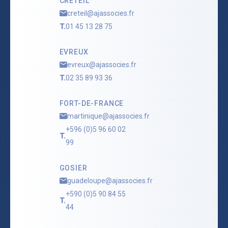
CRÉTEIL
creteil@ajassocies.fr
T.
01 45 13 28 75
EVREUX
evreux@ajassocies.fr
T.
02 35 89 93 36
FORT-DE-FRANCE
martinique@ajassocies.fr
+596 (0)5 96 60 02
T.
99
GOSIER
guadeloupe@ajassocies.fr
+590 (0)5 90 84 55
T.
44