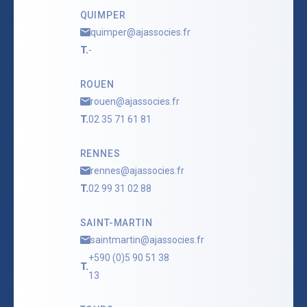
QUIMPER
quimper@ajassocies.fr
T.
-
ROUEN
rouen@ajassocies.fr
T.
02 35 71 61 81
RENNES
rennes@ajassocies.fr
T.
02 99 31 02 88
SAINT-MARTIN
saintmartin@ajassocies.fr
+590 (0)5 90 51 38
T.
13