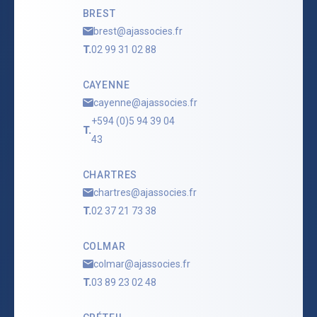
BREST
brest@ajassocies.fr
T.
02 99 31 02 88
CAYENNE
cayenne@ajassocies.fr
+594 (0)5 94 39 04
T.
43
CHARTRES
chartres@ajassocies.fr
T.
02 37 21 73 38
COLMAR
colmar@ajassocies.fr
T.
03 89 23 02 48