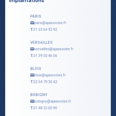
Implantations
PARIS
paris@ajassocies.fr
T.
01 53 64 92 92
VERSAILLES
versailles@ajassocies.fr
T.
01 39 50 46 56
BLOIS
blois@ajassocies.fr
T.
02 54 79 30 42
BOBIGNY
bobigny@ajassocies.fr
T.
01 48 32 00 90