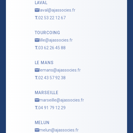
LAVAL
laval@ajassocies.fr
T.
02 53 22 12 67
TOURCOING
lille@ajassocies.fr
T.
03 62 26 45 88
LE MANS
lemans@ajassocies.fr
T.
02 43 57 92 38
MARSEILLE
marseille@ajassocies.fr
T.
04 91 79 12 29
MELUN
melun@ajassocies.fr