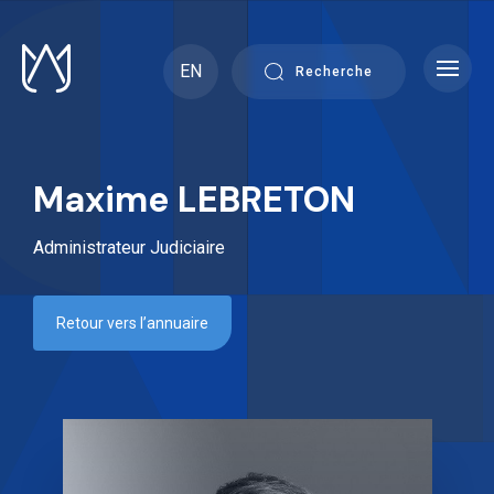
Skip
to
content
EN
Recherche
Maxime LEBRETON
Administrateur Judiciaire
Retour vers l’annuaire