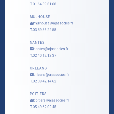
T.
01 64 39 81 68
MULHOUSE
mulhouse@ajassocies.fr
T.
03 89 56 22 58
NANTES
nantes@ajassocies.fr
T.
02 40 12 12 37
ORLEANS
orleans@ajassocies.fr
T.
02 38 42 14 62
POITIERS
poitiers@ajassocies.fr
T.
05 49 62 02 45