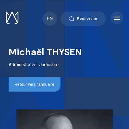
Skip
to
content
EN
Recherche
Michaël THYSEN
Administrateur Judiciaire
Retour vers l’annuaire