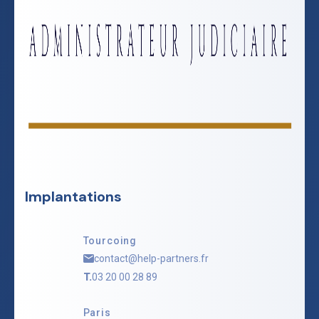
Implantations
Tourcoing
contact@help-partners.fr
T.
03 20 00 28 89
Paris