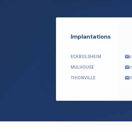
Implantations
ECKBOLSHEIM
s
MULHOUSE
m
THIONVILLE
t