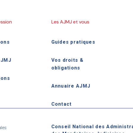
ession
Les AJMJ et vous
ions
Guides pratiques
AJMJ
Vos droits &
obligations
ions
Annuaire AJMJ
e
Contact
Conseil National des Administr
ales