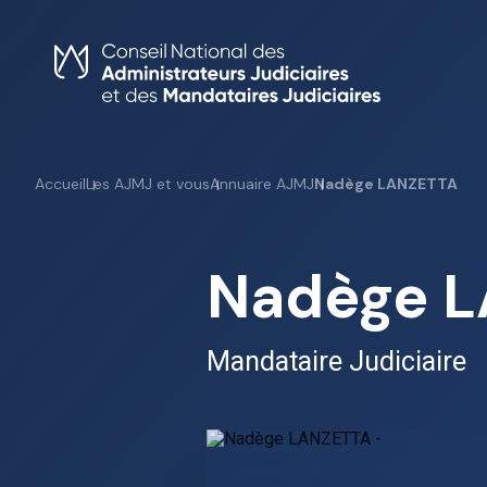
Skip
to
content
Accueil
Les AJMJ et vous
Annuaire AJMJ
Nadège LANZETTA
Nadège 
Mandataire Judiciaire