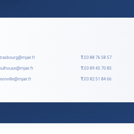
trasbourg@mjair.fr
T.
03 88 76 58 57
ulhouse@mjair.fr
T.
03 89 45 70 85
hionville@mjair.fr
T.
03 82 51 84 66