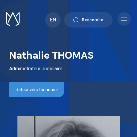
Skip
to
content
EN
Recherche
Nathalie THOMAS
Administrateur Judiciaire
Retour vers l’annuaire