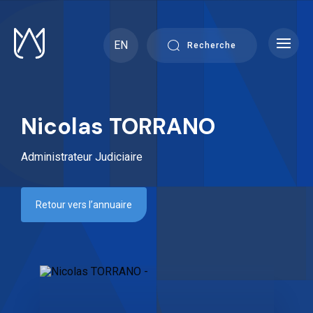
Skip
to
content
EN
Recherche
Nicolas TORRANO
Administrateur Judiciaire
Retour vers l’annuaire