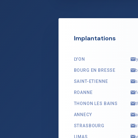
Implantations
LYON
l
BOURG EN BRESSE
b
SAINT-ETIENNE
s
ROANNE
f
THONON LES BAINS
t
ANNECY
a
STRASBOURG
s
LIMAS
v