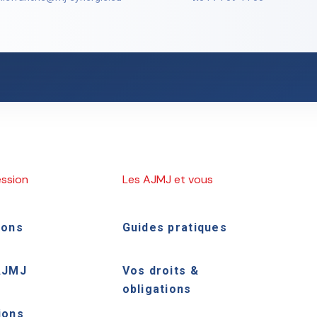
ession
Les AJMJ et vous
ions
Guides pratiques
AJMJ
Vos droits &
obligations
ions