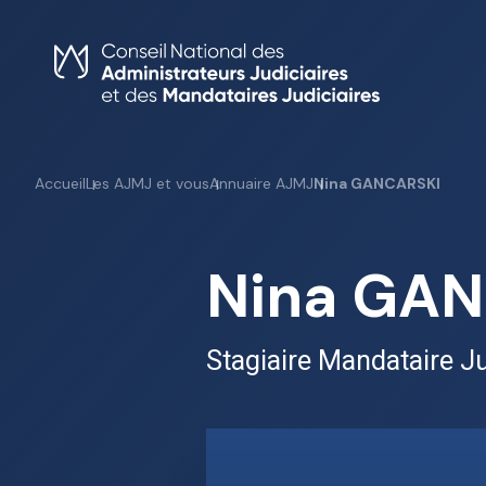
Skip
to
content
Accueil
Les AJMJ et vous
Annuaire AJMJ
Nina GANCARSKI
Nina GA
Stagiaire Mandataire Ju