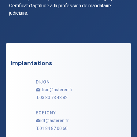
Certificat d’aptitude à la profession de mandataire
judiciaire.
Implantations
DIJON
dijon@asteren.fr
T.
03 80 73 48 82
BOBIGNY
idf@asteren.fr
T.
01 84 87 00 60