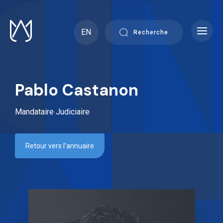
Skip
to
content
EN
Recherche
Pablo Castanon
Mandataire Judiciaire
Retour vers l’annuaire