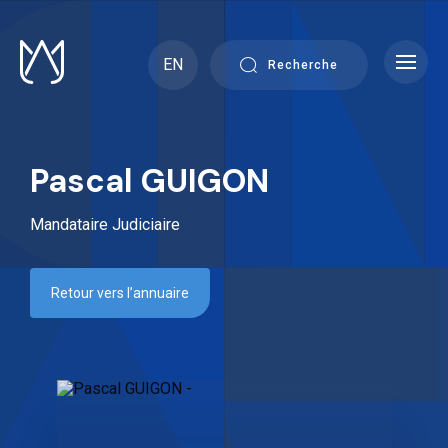
Skip
to
content
EN
Recherche
Pascal GUIGON
Mandataire Judiciaire
Retour vers l’annuaire