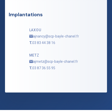
Implantations
LAXOU
ajnancy@scp-bayle-chanel.fr
T.
03 83 44 38 16
METZ
ajmetz@scp-bayle-chanel.fr
T.
03 87 36 55 95