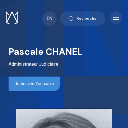
Skip
to
content
EN
Recherche
Pascale CHANEL
Administrateur Judiciaire
Retour vers l’annuaire