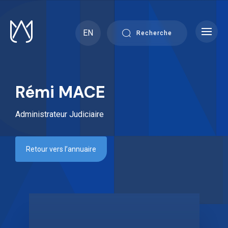
Skip
to
content
EN
Recherche
Rémi MACE
Administrateur Judiciaire
Retour vers l’annuaire