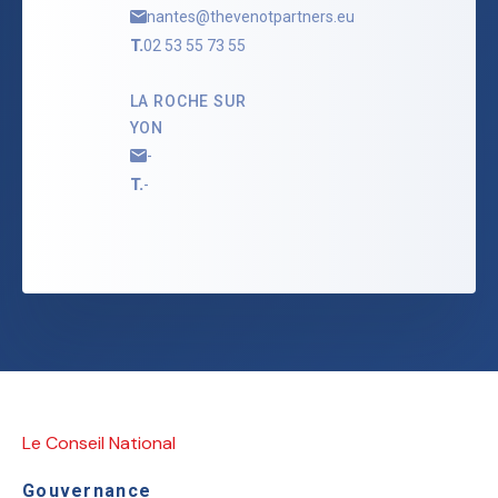
nantes@thevenotpartners.eu
T.
02 53 55 73 55
LA ROCHE SUR
YON
-
T.
-
Le Conseil National
Gouvernance