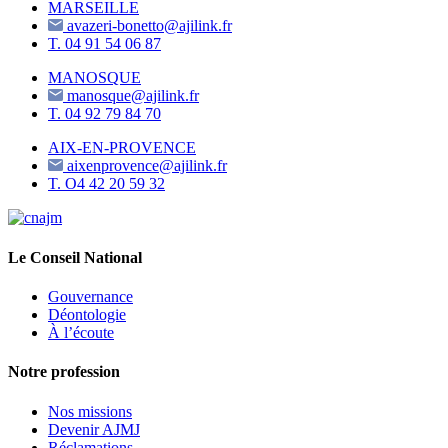
MARSEILLE
avazeri-bonetto@ajilink.fr
T.
04 91 54 06 87
MANOSQUE
manosque@ajilink.fr
T.
04 92 79 84 70
AIX-EN-PROVENCE
aixenprovence@ajilink.fr
T.
O4 42 20 59 32
Le Conseil National
Gouvernance
Déontologie
À l’écoute
Notre profession
Nos missions
Devenir AJMJ
Réclamations