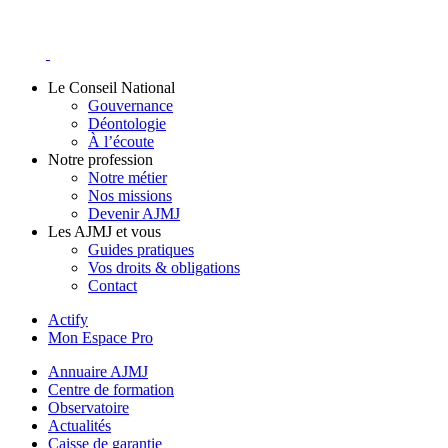
Skip
to
content
Le Conseil National
Gouvernance
Déontologie
À l’écoute
Notre profession
Notre métier
Nos missions
Devenir AJMJ
Les AJMJ et vous
Guides pratiques
Vos droits & obligations
Contact
Actify
Mon Espace Pro
Annuaire AJMJ
Centre de formation
Observatoire
Actualités
Caisse de garantie