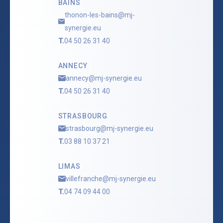
BAINS
thonon-les-bains@mj-
synergie.eu
T.
04 50 26 31 40
ANNECY
annecy@mj-synergie.eu
T.
04 50 26 31 40
STRASBOURG
strasbourg@mj-synergie.eu
T.
03 88 10 37 21
LIMAS
villefranche@mj-synergie.eu
T.
04 74 09 44 00