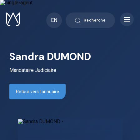
Skip
to
content
EN
Recherche
Sandra DUMOND
Mandataire Judiciaire
Retour vers l’annuaire