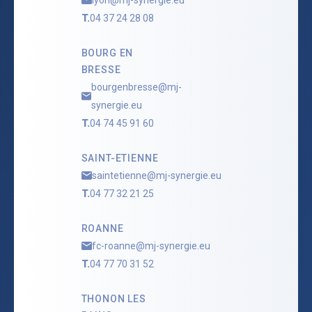
T.
04 37 24 28 08
BOURG EN
BRESSE
bourgenbresse@mj-
synergie.eu
T.
04 74 45 91 60
SAINT-ETIENNE
saintetienne@mj-synergie.eu
T.
04 77 32 21 25
ROANNE
fc-roanne@mj-synergie.eu
T.
04 77 70 31 52
THONON LES