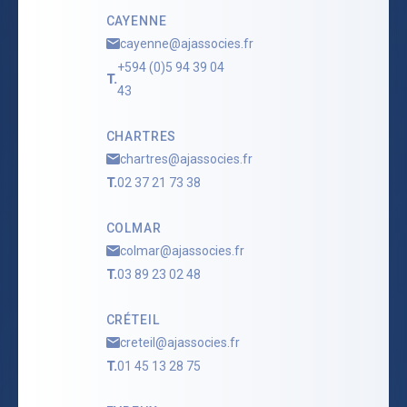
CAYENNE
cayenne@ajassocies.fr
+594 (0)5 94 39 04
T.
43
CHARTRES
chartres@ajassocies.fr
T.
02 37 21 73 38
COLMAR
colmar@ajassocies.fr
T.
03 89 23 02 48
CRÉTEIL
creteil@ajassocies.fr
T.
01 45 13 28 75