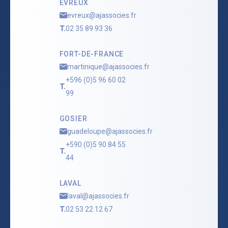
EVREUX
evreux@ajassocies.fr
T.
02 35 89 93 36
FORT-DE-FRANCE
martinique@ajassocies.fr
+596 (0)5 96 60 02
T.
99
GOSIER
guadeloupe@ajassocies.fr
+590 (0)5 90 84 55
T.
44
LAVAL
laval@ajassocies.fr
T.
02 53 22 12 67