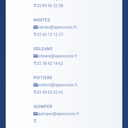
T.
03 89 56 22 58
NANTES
nantes@ajassocies.fr
T.
02 40 12 12 37
ORLEANS
orleans@ajassocies.fr
T.
02 38 42 14 62
POITIERS
poitiers@ajassocies.fr
T.
05 49 62 02 45
QUIMPER
quimper@ajassocies.fr
T.
-