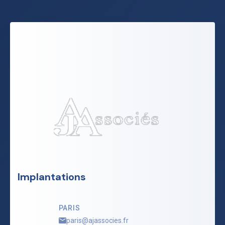
Implantations
PARIS
paris@ajassocies.fr