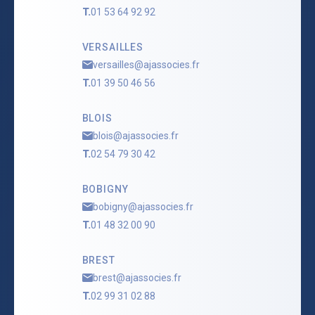
T.
01 53 64 92 92
VERSAILLES
versailles@ajassocies.fr
T.
01 39 50 46 56
BLOIS
blois@ajassocies.fr
T.
02 54 79 30 42
BOBIGNY
bobigny@ajassocies.fr
T.
01 48 32 00 90
BREST
brest@ajassocies.fr
T.
02 99 31 02 88