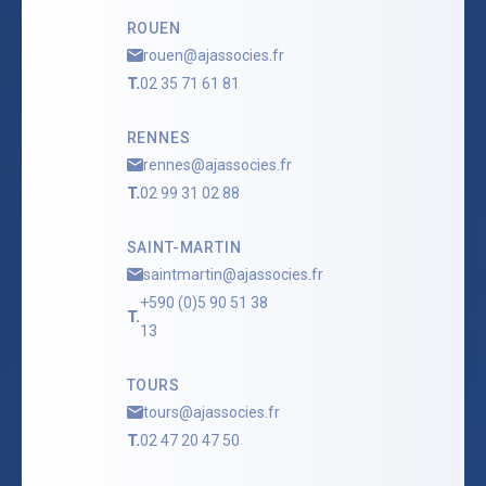
ROUEN
rouen@ajassocies.fr
T.
02 35 71 61 81
RENNES
rennes@ajassocies.fr
T.
02 99 31 02 88
SAINT-MARTIN
saintmartin@ajassocies.fr
+590 (0)5 90 51 38
T.
13
TOURS
tours@ajassocies.fr
T.
02 47 20 47 50