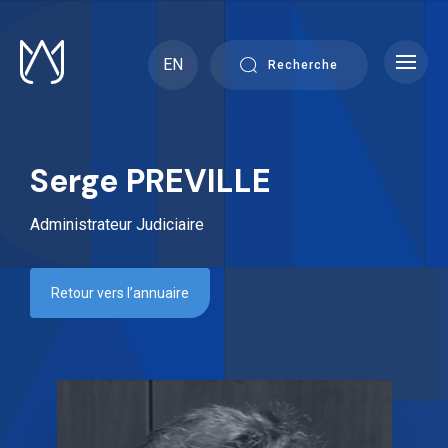
Skip
to
content
EN
Recherche
Serge PREVILLE
Administrateur Judiciaire
Retour vers l’annuaire