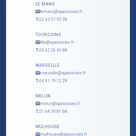
LE MANS
lemans@ajassocies.fr
T.
02 43 57 92 38
TOURCOING
lille@ajassocies.fr
T.
03 62 26 45 88
MARSEILLE
marseille@ajassocies.fr
T.
04 91 79 12 29
MELUN
melun@ajassocies.fr
T.
01 64 39 81 68
MULHOUSE
mulhouse@ajassocies.fr