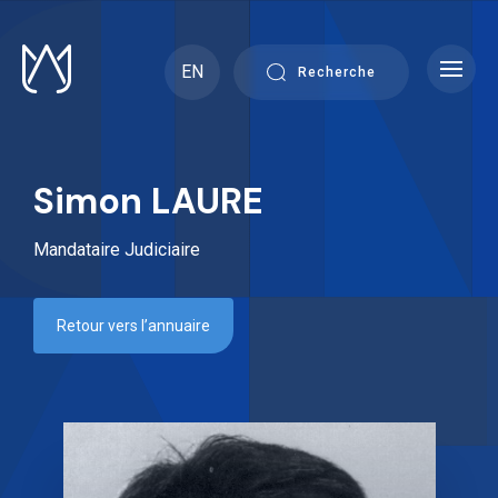
Skip
to
content
EN
Recherche
Simon LAURE
Mandataire Judiciaire
Retour vers l’annuaire